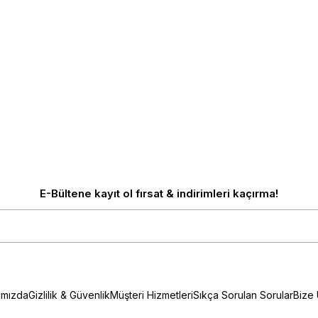
E-Bültene kayıt ol fırsat & indirimleri kaçırma!
ımızda
Gizlilik & Güvenlik
Müşteri Hizmetleri
Sıkça Sorulan Sorular
Bize 