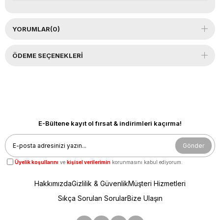
YORUMLAR
(0)
ÖDEME SEÇENEKLERI
E-Bültene kayıt ol fırsat & indirimleri kaçırma!
Gönder
Üyelik koşullarını
ve
kişisel verilerimin
korunmasını kabul ediyorum.
Hakkımızda
Gizlilik & Güvenlik
Müşteri Hizmetleri
Sıkça Sorulan Sorular
Bize Ulaşın