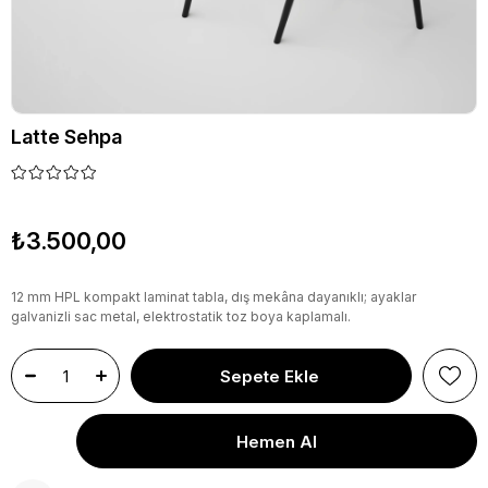
Latte Sehpa
₺3.500,00
12 mm HPL kompakt laminat tabla, dış mekâna dayanıklı; ayaklar
galvanizli sac metal, elektrostatik toz boya kaplamalı.