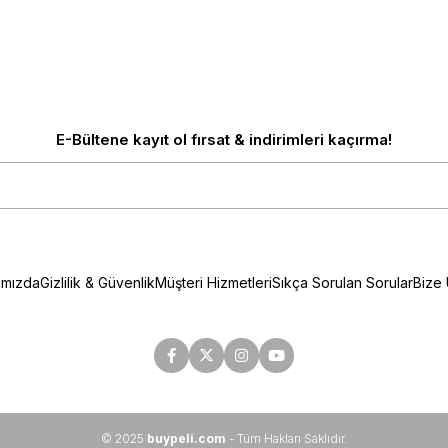
E-Bültene kayıt ol fırsat & indirimleri kaçırma!
ımızda
Gizlilik & Güvenlik
Müşteri Hizmetleri
Sıkça Sorulan Sorular
Bize 
© 2025
buypeli.com
- Tüm Hakları Saklıdır.