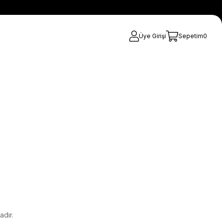
Üye Girişi
Sepetim
0
adır.