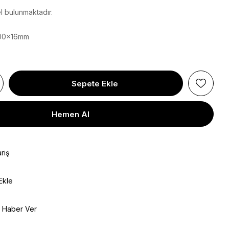
l bulunmaktadır.
800x16mm
riş
Ekle
e Haber Ver